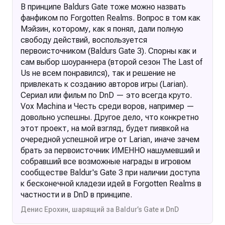
В принципе Baldurs Gate тоже можно назвать
фанфиком по Forgotten Realms. Вопрос в том как
Мэйзин, которому, как я понял, дали полную
свободу действий, воспользуется
первоисточником (Baldurs Gate 3). Спорны как и
сам выбор шоураннера (второй сезон The Last of
Us не всем понравился), так и решение не
привлекать к созданию авторов игры (Larian).
Сериал или фильм по DnD — это всегда круто.
Vox Machina и Честь среди воров, например —
довольно успешны. Другое дело, что конкретно
этот проект, на мой взгляд, будет пиявкой на
очередной успешной игре от Larian, иначе зачем
брать за первоисточник ИМЕННО нашумевший и
собравший все возможные награды в игровом
сообществе Baldur's Gate 3 при наличии доступа
к бесконечной кладези идей в Forgotten Realms в
частности и в DnD в принципе.
Денис Ерохин, шарящий за Baldur’s Gate и DnD