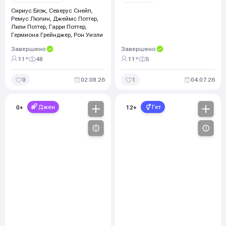
Сириус Блэк, Северус Снейп,
Ремус Люпин, Джеймс Поттер,
Лили Поттер, Гарри Поттер,
Гермиона Грейнджер, Рон Уизли
Завершено
Завершено
•
•
11
48
11
5
0
02.08.26
1
04.07.26
Джен
Гет
0
+
12
+