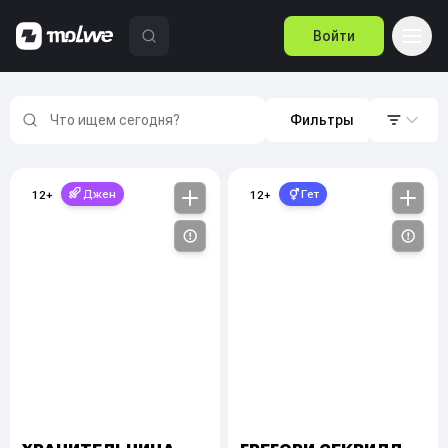
Войти
Фильтры
Джен
Гет
12
+
12
+