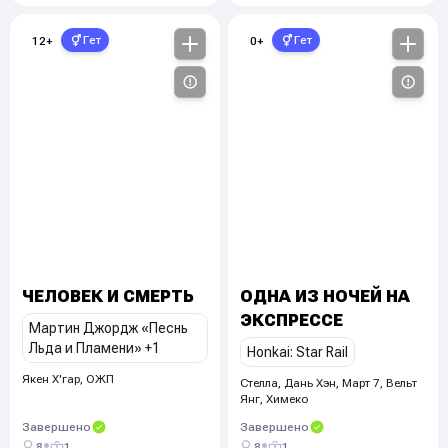
Гет
Гет
12
+
0
+
ЧЕЛОВЕК И СМЕРТЬ
ОДНА ИЗ НОЧЕЙ НА
ЭКСПРЕССЕ
Мартин Джордж «Песнь
Льда и Пламени»
+1
Honkai: Star Rail
Якен Х'гар, ОЖП
Стелла, Дань Хэн
,
Март 7, Вельт
Янг, Химеко
Завершено
Завершено
•
•
8
1
8
1