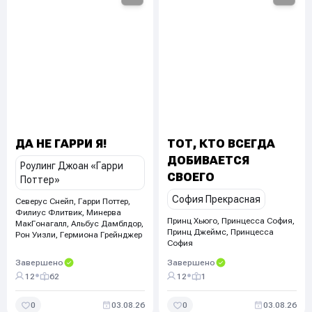
ДА НЕ ГАРРИ Я!
ТОТ, КТО ВСЕГДА
ДОБИВАЕТСЯ
Роулинг Джоан «Гарри
СВОЕГО
Поттер»
София Прекрасная
Северус Снейп, Гарри Поттер
,
Филиус Флитвик, Минерва
Принц Хьюго, Принцесса София,
МакГонагалл, Альбус Дамблдор,
Принц Джеймс, Принцесса
Рон Уизли, Гермиона Грейнджер
София
Завершено
Завершено
•
•
12
62
12
1
0
03.08.26
0
03.08.26