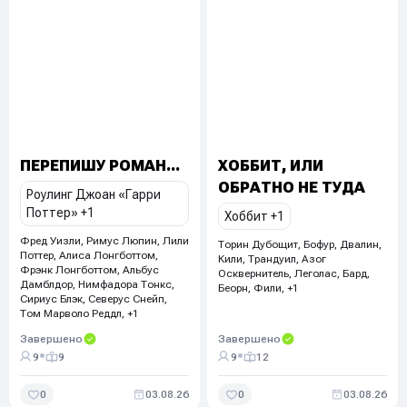
ПЕРЕПИШУ РОМАН...
ХОББИТ, ИЛИ
ОБРАТНО НЕ ТУДА
Роулинг Джоан «Гарри
Поттер»
+1
Хоббит
+1
Фред Уизли, Римус Люпин, Лили
Торин Дубощит, Бофур, Двалин,
Поттер, Алиса Лонгботтом,
Кили, Трандуил, Азог
Фрэнк Лонгботтом, Альбус
Осквернитель, Леголас, Бард,
Дамблдор, Нимфадора Тонкс,
Беорн, Фили, +1
Сириус Блэк, Северус Снейп,
Том Марволо Реддл, +1
Завершено
Завершено
•
•
9
9
9
12
0
03.08.26
0
03.08.26