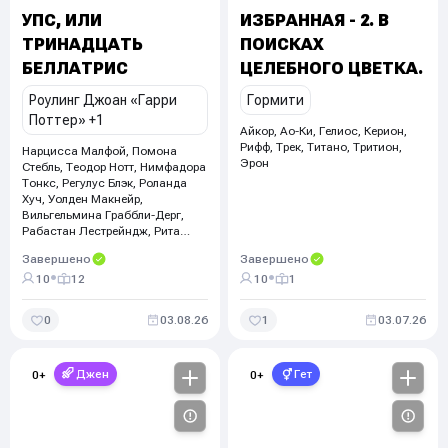
УПС, ИЛИ
ИЗБРАННАЯ - 2. В
ТРИНАДЦАТЬ
ПОИСКАХ
БЕЛЛАТРИС
ЦЕЛЕБНОГО ЦВЕТКА.
Роулинг Джоан «Гарри
Гормити
Поттер»
+1
Айкор, Ао-Ки, Гелиос, Керион,
Рифф, Трек, Титано, Тритион,
Нарцисса Малфой, Помона
Эрон
Стебль, Теодор Нотт, Нимфадора
Тонкс, Регулус Блэк, Роланда
Хуч, Уолден Макнейр,
Вильгельмина Граббли-Дерг,
Рабастан Лестрейндж, Рита
Скитер, +18
Завершено
Завершено
•
•
10
12
10
1
0
03.08.26
1
03.07.26
Джен
Гет
0
+
0
+