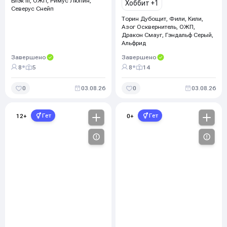
Блэк III, ОЖП
,
Римус Люпин,
Хоббит
+1
Северус Снейп
Торин Дубощит, Фили, Кили,
Азог Осквернитель, ОЖП,
Дракон Смауг, Гэндальф Серый,
Альфрид
Завершено
Завершено
•
•
8
5
8
14
0
03.08.26
0
03.08.26
Гет
Гет
12
+
0
+