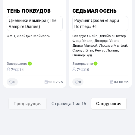
ТЕНЬ ЛОКВУДОВ
СЕДЬМАЯ ОСЕНЬ
Дневники вампира (The
Роулинг Джоан «Гарри
Vampire Diaries)
Поттер»
+1
ОЖП, Элайджа Майклсон
Северус Снейп, Джеймс Поттер,
Фред Уизли, Джордж Уизли,
Драко Малфой, Люциус Малфой,
Сириус Блэк, Ремус Люпин,
Оливер Вуд
Завершено
Завершено
•
•
7
14
7
10
0
28.07.26
0
03.08.26
Предыдущая
Страница
1
из
15
Следующая