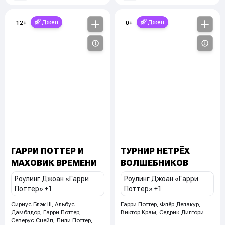
Джен
Джен
12
+
0
+
ГАРРИ ПОТТЕР И
ТУРНИР НЕТРЁХ
МАХОВИК ВРЕМЕНИ
ВОЛШЕБНИКОВ
Роулинг Джоан «Гарри
Роулинг Джоан «Гарри
Поттер»
+1
Поттер»
+1
Сириус Блэк III, Альбус
Гарри Поттер, Флёр Делакур,
Дамблдор, Гарри Поттер,
Виктор Крам, Седрик Диггори
Северус Снейп, Лили Поттер,