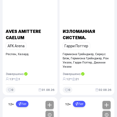
AVES AMITTERE
ИЗЛОМАННАЯ
CAELUM
СИСТЕМА.
AFK Arena
Гарри Поттер
Респен, Хазард
Гермиона Грейнджер, Сириус
Блэк, Гермиона Грейнджер, Рон
Уизли, Гарри Поттер, Джинни
Уизли
Завершено
Завершено
•
•
13
1
12
21
0
01.08.26
0
02.08.26
Гет
Гет
12
+
12
+