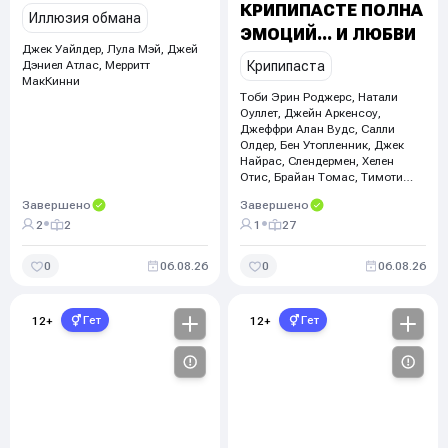
КРИПИПАСТЕ ПОЛНА
Иллюзия обмана
ЭМОЦИЙ... И ЛЮБВИ
Джек Уайлдер, Лула Мэй
,
Джей
Дэниел Атлас, Мерритт
Крипипаста
МакКинни
Тоби Эрин Роджерс, Натали
Оуллет, Джейн Аркенсоу,
Джеффри Алан Вудс
,
Салли
Олдер, Бен Утопленник, Джек
Найрас, Слендермен, Хелен
Отис, Брайан Томас, Тимоти
Райт
Завершено
Завершено
•
•
2
2
1
27
0
06.08.26
0
06.08.26
Гет
Гет
12
+
12
+