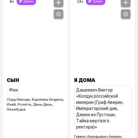
Джен
Джен
0
+
12
+
СЫН
Я ДОМА
Феи
Дашкевич Виктор
«Колдун российской
Лорд Милори, Королева Клэрион,
империи (Граф Аверин,
Иней, Розетта
,
Динь-Динь,
Императорский див,
Незабудка
Демон из Пустоши,
Тайна мертвого
ректора)»
Гермес Аркадьевич Аверин,