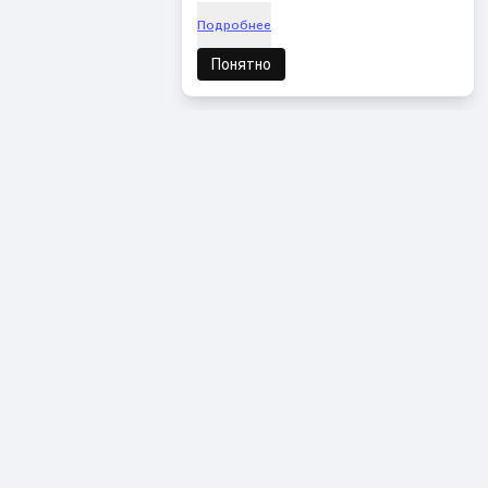
Подробнее
Понятно
ВКонтакте
Youtube
Telegram
Pinterest
Медиа
Авторам
Фанфики