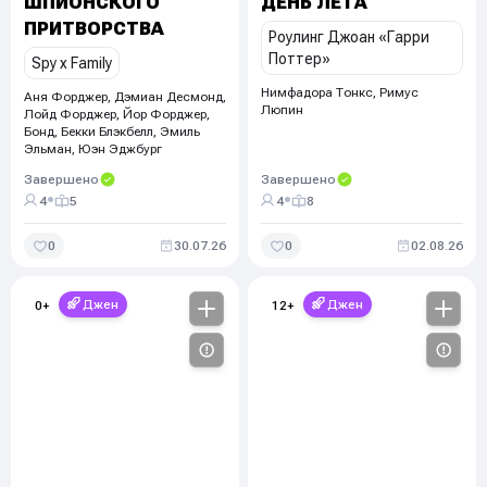
ШПИОНСКОГО
ДЕНЬ ЛЕТА
ПРИТВОРСТВА
Роулинг Джоан «Гарри
Поттер»
Spy x Family
Нимфадора Тонкс, Римус
Аня Форджер, Дэмиан Десмонд
,
Люпин
Лойд Форджер, Йор Форджер,
Бонд, Бекки Блэкбелл, Эмиль
Эльман, Юэн Эджбург
Завершено
Завершено
•
•
4
5
4
8
0
30.07.26
0
02.08.26
Джен
Джен
0
+
12
+