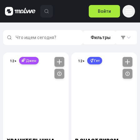
Войти
Фильтры
Джен
Гет
12
+
12
+