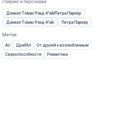
Пэйринг и персонажи:
Дэниэл Томас Рэнд-К'эй/Петра Паркер
Дэниэл Томас Рэнд-К'эй
Петра Паркер
Метки:
AU
Драббл
От друзей к возлюбленным
Сверхспособности
Романтика