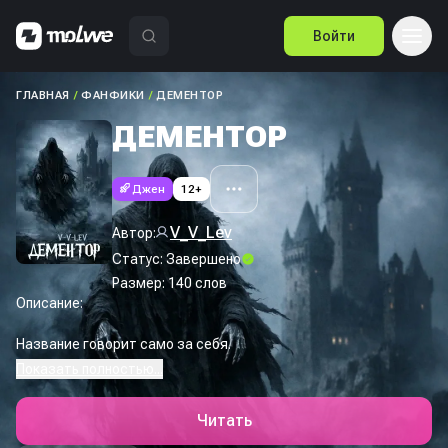
Войти
ГЛАВНАЯ
/
ФАНФИКИ
/
ДЕМЕНТОР
ДЕМЕНТОР
Джен
12+
V_V_Lev
Автор:
Статус:
Завершено
Размер:
140
слов
Описание:
Название говорит само за себя.
Показать полностью...
Читать