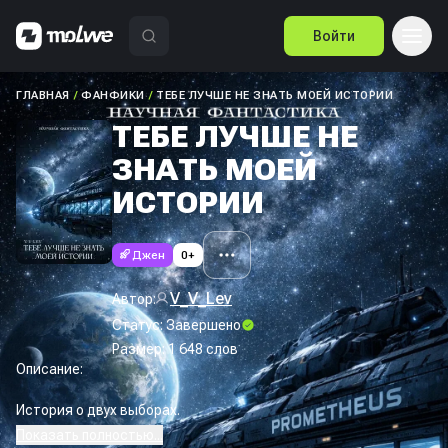
Войти
ГЛАВНАЯ
/
ФАНФИКИ
/
ТЕБЕ ЛУЧШЕ НЕ ЗНАТЬ МОЕЙ ИСТОРИИ
ТЕБЕ ЛУЧШЕ НЕ
ЗНАТЬ МОЕЙ
ИСТОРИИ
Джен
0+
V_V_Lev
Автор:
Статус:
Завершено
Размер:
1 648
слов
Описание:
История о двух выборах.
Показать полностью...