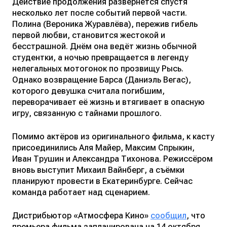
Действие продолжения развернётся спустя
несколько лет после событий первой части.
Полина (Вероника Журавлёва), пережив гибель
первой любви, становится жестокой и
бесстрашной. Днём она ведёт жизнь обычной
студентки, а ночью превращается в легенду
нелегальных мотогонок по прозвищу Рысь.
Однако возвращение Барса (Даниэль Вегас),
которого девушка считала погибшим,
переворачивает её жизнь и втягивает в опасную
игру, связанную с тайнами прошлого.
Помимо актёров из оригинального фильма, к касту
присоединились Аля Майер, Максим Спрыкин,
Иван Трушин и Александра Тихонова. Режиссёром
вновь выступит Михаил Вайнберг, а съёмки
планируют провести в Екатеринбурге. Сейчас
команда работает над сценарием.
Дистрибьютор «Атмосфера Кино»
сообщил
, что
премьера фильма запланирована на 14 октября