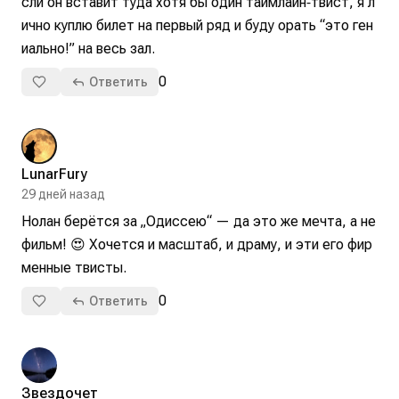
сли он вставит туда хотя бы один таймлайн‑твист, я л
ично куплю билет на первый ряд и буду орать “это ген
иально!” на весь зал.
0
Ответить
LunarFury
29 дней назад
Нолан берётся за „Одиссею“ — да это же мечта, а не 
фильм! 😍 Хочется и масштаб, и драму, и эти его фир
менные твисты.
0
Ответить
Звездочет